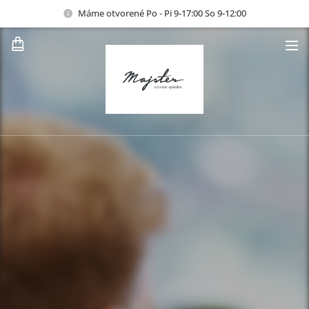
Máme otvorené Po - Pi 9-17:00 So 9-12:00