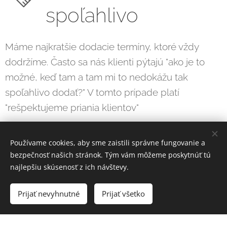
spoľahlivo
Máme najkratšie dodacie termíny, ktoré vždy
dodržíme. Často sa nás klienti pýtajú "ako je to
možné, keď tam a tam mi to nedokážu tak
spoľahlivo dodať?" V tomto prípade platí
"rešpektujeme priania klientov"
Používame cookies, aby sme zaistili správne fungovanie a
bezpečnosť našich stránok. Tým vám môžeme poskytnúť tú
najlepšiu skúsenosť z ich návštevy.
Náš tím
Prijať nevyhnutné
Prijať všetko