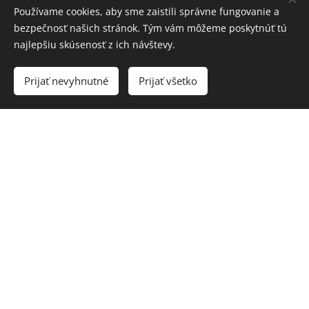
Používame cookies, aby sme zaistili správne fungovanie a
tabak, orech, wenge
bezpečnosť našich stránok. Tým vám môžeme poskytnúť tú
Dub prírodný
najlepšiu skúsenosť z ich návštevy.
Prijať nevyhnutné
Prijať všetko
Manželská
Manželská
© predajňa MAJSTER Martin, Jilemnického 43 - OD BETTY, 036 01 Martin,
0948 512 002
Cookies