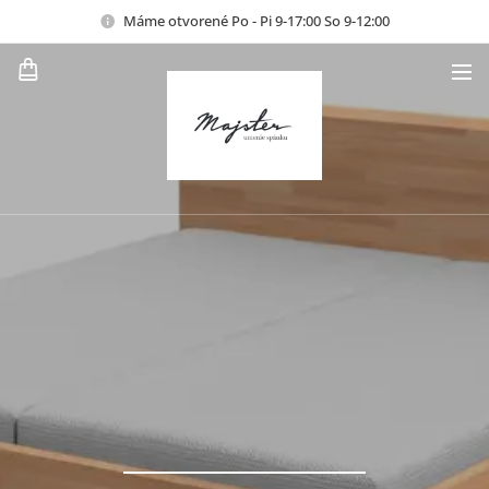
Máme otvorené Po - Pi 9-17:00 So 9-12:00