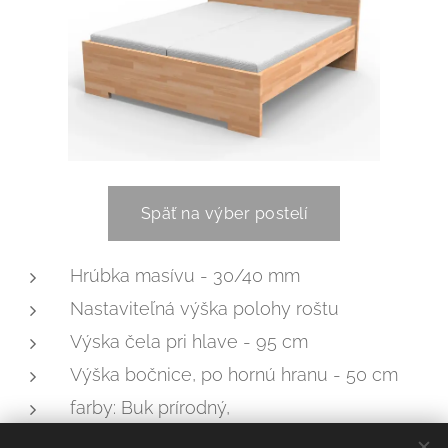
Späť na výber postelí
Hrúbka masívu - 30/40 mm
Nastaviteľná výška polohy roštu
Výska čela pri hlave - 95 cm
Výška bočnice, po hornú hranu - 50 cm
farby: Buk prírodný,
Buk morený - jelša, čerešňa, mahagón,