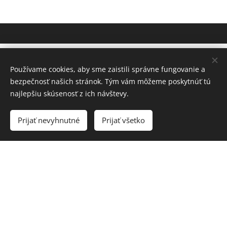
Používame cookies, aby sme zaistili správne fungovanie a
bezpečnosť našich stránok. Tým vám môžeme poskytnúť tú
najlepšiu skúsenosť z ich návštevy.
Prijať nevyhnutné
Prijať všetko
Späť na prehľad postelí