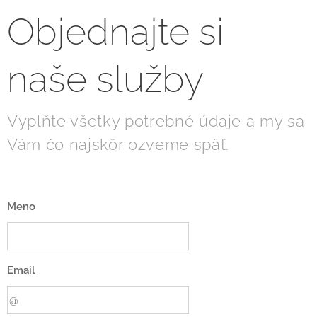
Objednajte si
naše služby
Vyplňte všetky potrebné údaje a my sa
Vám čo najskôr ozveme späť.
Meno
Email